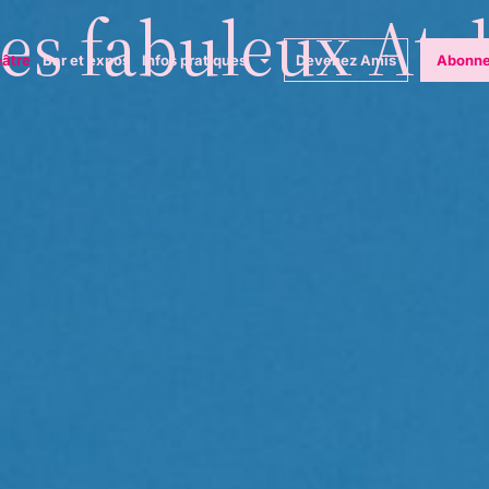
es fabuleux Ate
éâtre
Bar et expos
Infos pratiques
Devenez Amis
Abonne