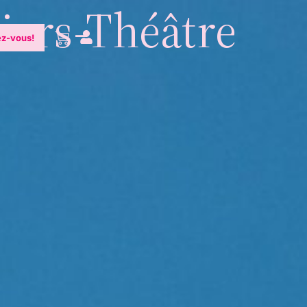
liers-Théâtre
z-vous!