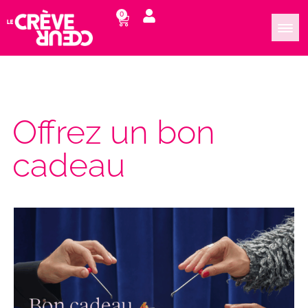
0
Offrez un bon
cadeau