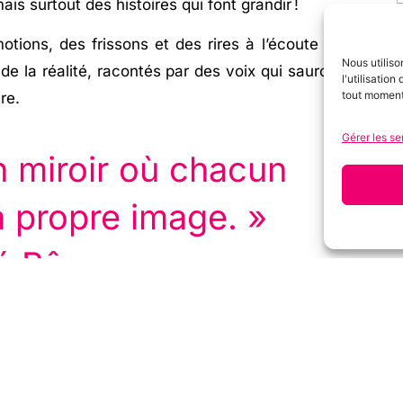
mais surtout des histoires qui font grandir !
P
tions, des frissons et des rires à l’écoute de
Nous utiliso
 de la réalité, racontés par des voix qui sauront
l'utilisatio
tout moment
re.
Gérer les se
n miroir où chacun
a propre image. »
*
é Bâ