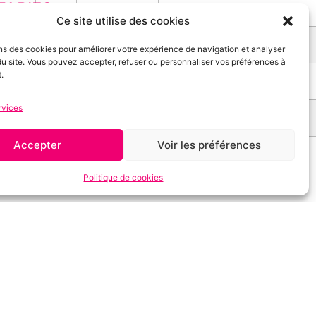
TARIFS
5
6
7
8
9
10
11
Ce site utilise des cookies
lein tarif
:
CHF 24.–
12
13
14
15
16
17
18
ns des cookies pour améliorer votre expérience de navigation et analyser
AVS, AI, chômeurs*
:
CHF 20.–
n du site. Vous pouvez accepter, refuser ou personnaliser vos préférences à
.
19
20
21
22
23
24
25
Enfants,
étudiants (yc apprentis, collégiens)*
:
CHF
rvices
12.–
26
27
28
29
30
31
Accepter
Voir les préférences
20 ans/20 francs*
:
CHF 10.–
 sur présentation d’un justificatif valable.
Politique de cookies
OFFREZ UN BON CADEAU