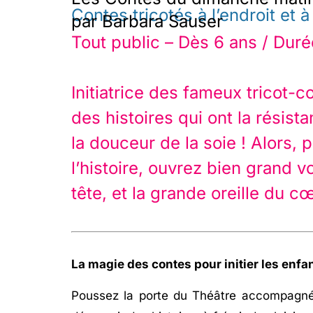
Contes tricotés à l’endroit et à
par Barbara Sauser
Tout public – Dès 6 ans / Dur
Initiatrice des fameux tricot-
des histoires qui ont la résistan
la douceur de la soie ! Alors,
l’histoire, ouvrez bien grand vo
tête, et la grande oreille du c
La magie des contes pour initier les enfa
Poussez la porte du Théâtre accompagné 