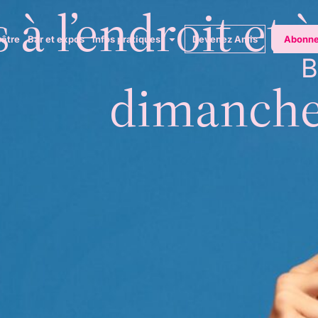
 à l’endroit et à
éâtre
Bar et expos
Infos pratiques
Devenez Amis
Abonne
B
dimanche